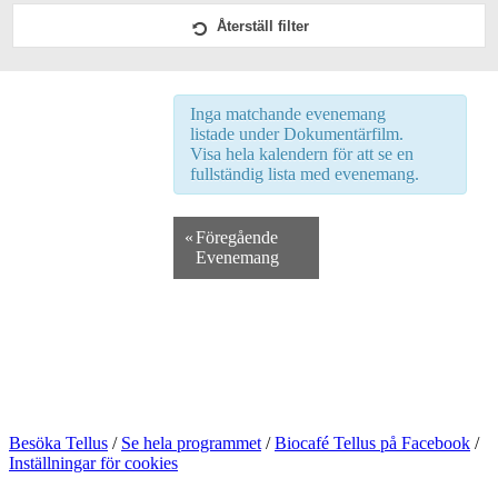
Views
Navigation
Återställ filter
Övriga aktiviteter
POESI
Inga matchande evenemang
listade under Dokumentärfilm.
Visa hela kalendern för att se en
Samtal
fullständig lista med evenemang.
Timelessfest
«
Föregående
Evenemang
Besöka Tellus
/
Se hela programmet
/
Biocafé Tellus på Facebook
/
Inställningar för cookies