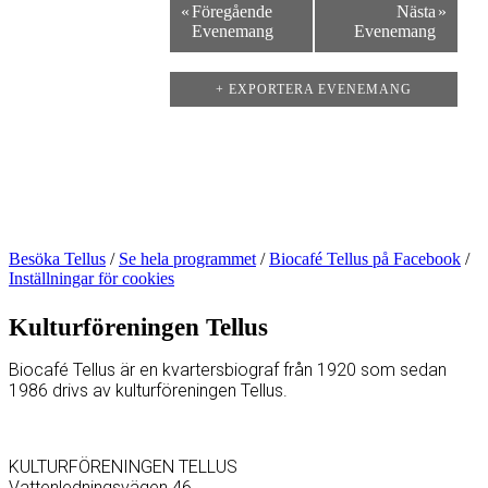
«
Föregående
Nästa
»
Evenemang
Evenemang
+ EXPORTERA EVENEMANG
Besöka Tellus
/
Se hela programmet
/
Biocafé Tellus på Facebook
/
Inställningar för cookies
Kulturföreningen Tellus
Biocafé Tellus är en kvartersbiograf från 1920 som sedan
1986 drivs av kulturföreningen Tellus.
KULTURFÖRENINGEN TELLUS
Vattenledningsvägen 46