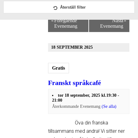
Navigation
Återställ filter
Övriga aktiviteter
«
Föregående
Nästa
»
Evenemang
Evenemang
POESI
Samtal
18 SEPTEMBER 2025
Timelessfest
Gratis
Franskt språkcafé
tor 18 september, 2025 kl.19:30
-
21:00
Återkommande Evenemang
(Se alla)
Öva din franska
tillsammans med andra! Vi sitter ner