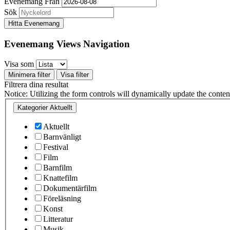
Evenemang Från
Sök
Evenemang Views Navigation
Visa som
Minimera filter
Visa filter
Filtrera dina resultat
Notice: Utilizing the form controls will dynamically update the conten
Kategorier
Aktuellt
Aktuellt
Barnvänligt
Festival
Film
Barnfilm
Knattefilm
Dokumentärfilm
Föreläsning
Konst
Litteratur
Musik