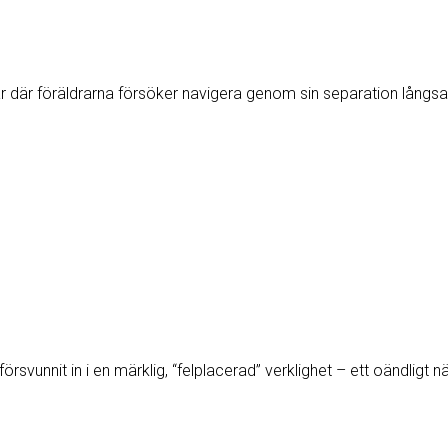
t år där föräldrarna försöker navigera genom sin separation lång
vunnit in i en märklig, “felplacerad” verklighet – ett oändligt nä