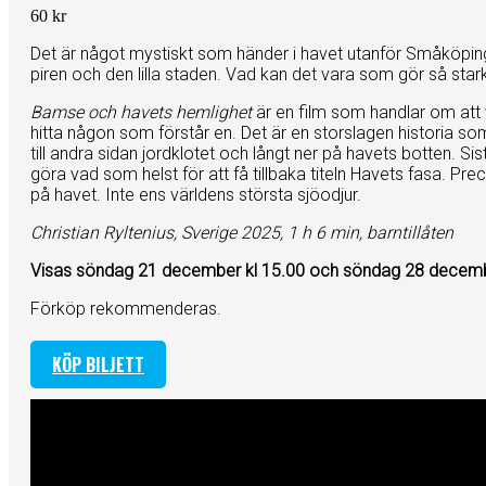
60 kr
Det är något mystiskt som händer i havet utanför Småköping
piren och den lilla staden. Vad kan det vara som gör så sta
Bamse och havets hemlighet
är en film som handlar om att 
hitta någon som förstår en. Det är en storslagen historia so
till andra sidan jordklotet och långt ner på havets botten. S
göra vad som helst för att få tillbaka titeln Havets fasa. Pr
på havet. Inte ens världens största sjöodjur.
Christian Ryltenius, Sverige 2025, 1 h 6 min, barntillåten
Visas söndag 21 december kl 15.00 och söndag 28 decembe
Förköp rekommenderas.
KÖP BILJETT