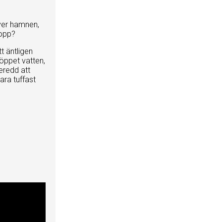
ver hamnen,
topp?
t äntligen
öppet vatten,
eredd att
ara tuffast