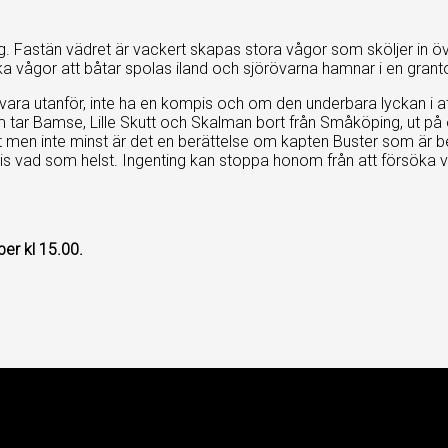
. Fastän vädret är vackert skapas stora vågor som sköljer in ö
rka vågor att båtar spolas iland och sjörövarna hamnar i en gran
vara utanför, inte ha en kompis och om den underbara lyckan i at
m tar Bamse, Lille Skutt och Skalman bort från Småköping, ut på 
ist men inte minst är det en berättelse om kapten Buster som är b
ecis vad som helst. Ingenting kan stoppa honom från att försöka v
r kl 15.00.