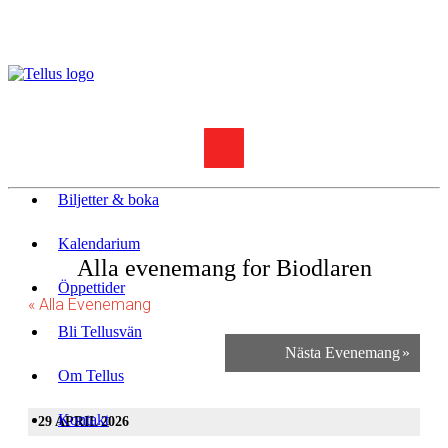
Biljetter & boka
Kalendarium
Alla evenemang for Biodlaren
Öppettider
« Alla Evenemang
Bli Tellusvän
Nästa Evenemang
»
Om Tellus
Kontakt
29 APRIL 2026