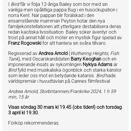
I
Bird
får vi följa 12-åriga Bailey som bor med sin
vänliga men opålitliga pappa Bug i en husockupation i
norra Kent. När pappan blir förälskad i den
ensamstående mamman Peyton hotar den nya
familjekonstellationen att ytterligare destabilisera deras
redan kaotiska livssituation. Bailey söker äventyr och
tröst på annat håll och möter en mystisk figur spelad av
Franz Rogowski
för att hantera sin svåra tillvaro.
Regisserad av
Andrea Arnold
(
Wuthering Heights, Fish
Tank
), med Oscarskandidaten
Barry Keoghan
och en
imponerande insats av nykomlingen
Nykiya Adams
är
Bird
fylld med musikaliska ögonblick och starka känslor
som leder oss mot en betydande katarsis.
Bird
hade
världspremiär i huvudtävlan på Cannes filmfestival.
Andrea Arnold, Storbritannien/Frankrike 2024, 1 h 59
min, 15 år
Visas söndag 30 mars kl 19.45 (obs tiden!) och torsdag
3 april kl 19.30.
Förköp rekommenderas.