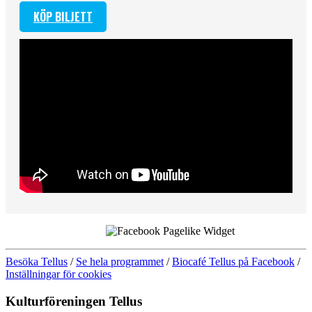
KÖP BILJETT
Besöka Tellus
/
Se hela programmet
/
Biocafé Tellus på Facebook
/
Inställningar för cookies
Kulturföreningen Tellus