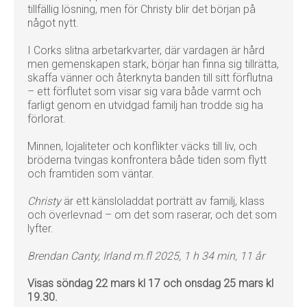
tillfällig lösning, men för Christy blir det början på
något nytt.
I Corks slitna arbetarkvarter, där vardagen är hård
men gemenskapen stark, börjar han finna sig tillrätta,
skaffa vänner och återknyta banden till sitt förflutna
– ett förflutet som visar sig vara både varmt och
farligt genom en utvidgad familj han trodde sig ha
förlorat.
Minnen, lojaliteter och konflikter väcks till liv, och
bröderna tvingas konfrontera både tiden som flytt
och framtiden som väntar.
Christy
är ett känsloladdat porträtt av familj, klass
och överlevnad – om det som raserar, och det som
lyfter.
Brendan Canty, Irland m.fl 2025, 1 h 34 min, 11 år
Visas söndag 22 mars kl 17 och onsdag 25 mars kl
19.30.