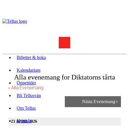
Biljetter & boka
Kalendarium
Alla evenemang for Diktatorns tårta
Öppettider
« Alla Evenemang
Bli Tellusvän
Nästa Evenemang
»
Om Tellus
Kontakt
23 APRIL 2026