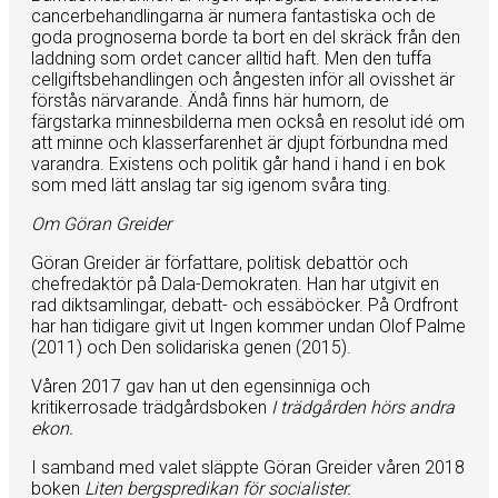
cancerbehandlingarna är numera fantastiska och de
goda prognoserna borde ta bort en del skräck från den
laddning som ordet cancer alltid haft. Men den tuffa
cellgiftsbehandlingen och ångesten inför all ovisshet är
förstås närvarande. Ändå finns här humorn, de
färgstarka minnesbilderna men också en resolut idé om
att minne och klasserfarenhet är djupt förbundna med
varandra. Existens och politik går hand i hand i en bok
som med lätt anslag tar sig igenom svåra ting.
Om Göran Greider
Göran Greider är författare, politisk debattör och
chefredaktör på Dala-Demokraten. Han har utgivit en
rad diktsamlingar, debatt- och essäböcker. På Ordfront
har han tidigare givit ut Ingen kommer undan Olof Palme
(2011) och Den solidariska genen (2015).
Våren 2017 gav han ut den egensinniga och
kritikerrosade trädgårdsboken
I trädgården hörs andra
ekon.
I samband med valet släppte Göran Greider våren 2018
boken
Liten bergspredikan för socialister.