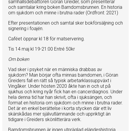
samhällsdebattören Göran Greider, som presenterar
och samtalar kring boken Barndomsbrunnen. En historia
om sjukdom och minne i brutna rader (Ordfront: 2021)
Efter presentationen och samtal sker bokförsäljning och
signering i foajén.
Caféet öppnar kl 18 för matservering.
Tis 14 maj kl 19-21:00 Entré 50kr
Om boken
Vad sker i psyket när en människa drabbas av
sjukdom? Man börjar ofta minnas barndomen, i Göran
Greiders fall en rätt så typisk arbetarklassuppväxt i
Vingåker. Under hösten 2020 åkte han in och ut på
sjukhus och kring nyår fick han en cancerdiagnos. Under
hela denna tid har han skrivit, ofta i sjuksängen, och
format en historia om sjukdom och minne i brutna rader.
Det är en enkel berättelse i korta stycken där ett liv
skärskådas mer självutlämnande och uppriktigt än
tidigare i Greiders skönlitterära verk.
Barndomsbrunnen är ingen utpräglad eländeshistoria