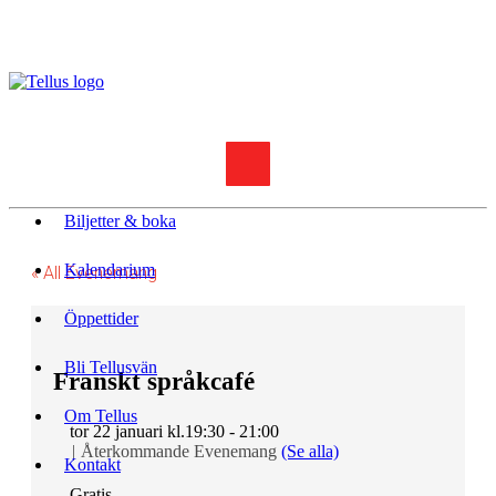
Biljetter & boka
Kalendarium
« All Evenemang
Öppettider
Bli Tellusvän
Franskt språkcafé
Om Tellus
tor 22 januari kl.19:30
-
21:00
|
Återkommande Evenemang
(Se alla)
Kontakt
Gratis