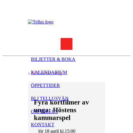
BILJETTER & BOKA
KALENDARIUM
« All Evenemang
ÖPPETTIDER
BLI TELLUSVÄN
Fyra kortfilmer av
unga: Höstens
OM TELLUS
kammarspel
KONTAKT
lör 18 april kl.15:00