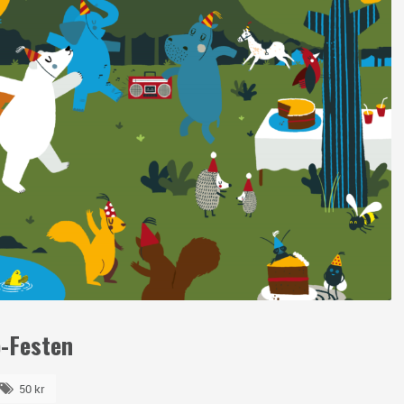
o-Festen
50 kr