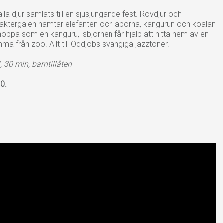
lla djur samlats till en sjusjungande fest. Rovdjur och
Näktergalen hämtar elefanten och aporna, kängurun och koalan
 hoppa som en känguru, isbjörnen får hjälp att hitta hem av en
ma från zoo. Allt till Oddjobs svängiga jazztoner.
30 min, barntillåten
0.