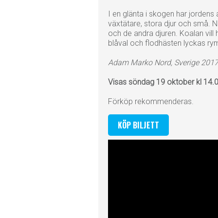
I en glänta i skogen har jordens a
växtätare, stora djur och små. 
och de andra djuren. Koalan vill
blåval och flodhästen lyckas rym
Adam Marko Nord, Sverige 2017, 
Visas söndag 19 oktober kl 14.0
Förköp rekommenderas.
KÖP BILJETT