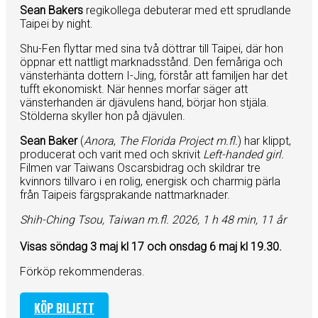
Sean Bakers
regikollega debuterar med ett sprudlande
Taipei by night.
​Shu-Fen flyttar med sina två döttrar till Taipei, där hon
öppnar ett nattligt marknadsstånd. Den femåriga och
vänsterhänta dottern I-Jing, förstår att familjen har det
tufft ekonomiskt. När hennes morfar säger att
vänsterhanden är djävulens hand, börjar hon stjäla.
Stölderna skyller hon på djävulen.
Sean Baker
(
Anora
,
The Florida Project
m.fl.
) har klippt,
producerat och varit med och skrivit
Left-handed girl.
Filmen var Taiwans Oscarsbidrag och skildrar tre
kvinnors tillvaro i en rolig, energisk och charmig pärla
från Taipeis färgsprakande nattmarknader.
Shih-Ching Tsou, Taiwan m.fl. 2026, 1 h 48 min, 11 år
Visas söndag 3 maj kl 17 och onsdag 6 maj kl 19.30.
Förköp rekommenderas.
KÖP BILJETT