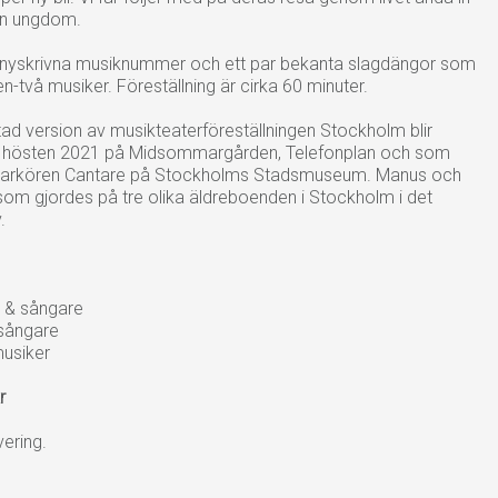
in ungdom.
 nyskrivna musiknummer och ett par bekanta slagdängor som
-två musiker. Föreställning är cirka 60 minuter.
d version av musikteaterföreställningen Stockholm blir
 hösten 2021 på Midsommargården, Telefonplan och som
arkören Cantare på Stockholms Stadsmuseum. Manus och
 som gjordes på tre olika äldreboenden i Stockholm i det
.
 & sångare
 sångare
usiker
r
ering.