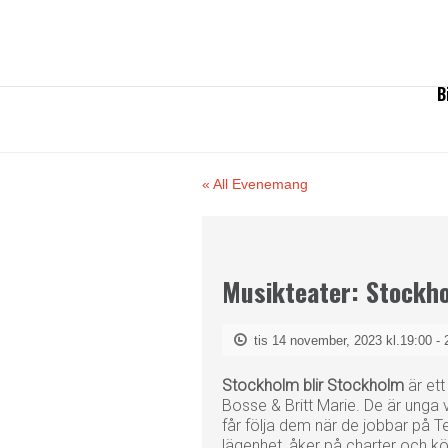
B
« All Evenemang
Musikteater: Stockh
tis 14 november, 2023 kl.19:00
-
Stockholm blir Stockholm
är ett
Bosse & Britt Marie. De är unga 
får följa dem när de jobbar på Tel
lägenhet, åker på charter och köp