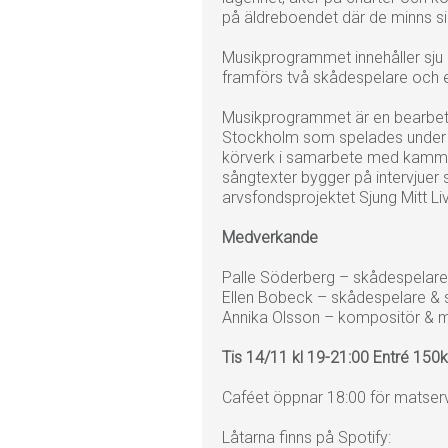
på äldreboendet där de minns s
Musikprogrammet innehåller sju
framförs två skådespelare och en
Musikprogrammet är en bearbeta
Stockholm som spelades under
körverk i samarbete med kamm
sångtexter bygger på intervjuer
arvsfondsprojektet Sjung Mitt Liv
Medverkande
Palle Söderberg – skådespelare
Ellen Bobeck – skådespelare &
Annika Olsson – kompositör & m
Tis 14/11 kl 19-21:00 Entré 150k
Caféet öppnar 18:00 för matserv
Låtarna finns på Spotify: