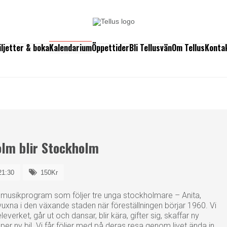
iljetter & boka
Kalendarium
Öppettider
Bli Tellusvän
Om Tellus
Konta
olm blir Stockholm
21:30
150Kr
 musikprogram som följer tre unga stockholmare – Anita,
vuxna i den växande staden när föreställningen börjar 1960. Vi
everket, går ut och dansar, blir kära, gifter sig, skaffar ny
er ny bil. Vi får följer med på deras resa genom livet ända in