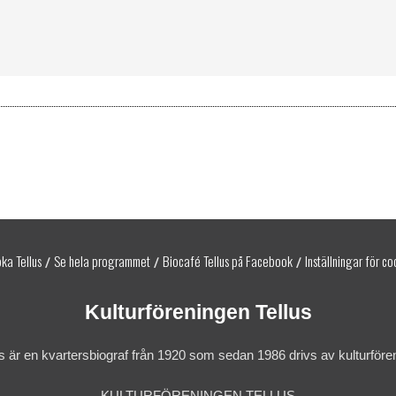
ka Tellus
Se hela programmet
Biocafé Tellus på Facebook
Inställningar för co
/
/
/
Kulturföreningen Tellus
us är en kvartersbiograf från 1920 som sedan 1986 drivs av kulturfören
KULTURFÖRENINGEN TELLUS