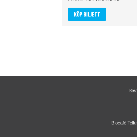
KÖP BILJETT
Besö
Biocafé Tell