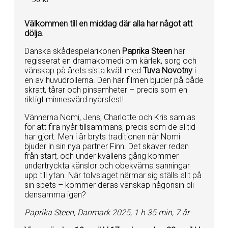
Välkommen till en middag där alla har något att
dölja.
Danska skådespelarikonen
Paprika Steen
har
regisserat en dramakomedi om kärlek, sorg och
vänskap på årets sista kväll med
Tuva Novotny
i
en av huvudrollerna. Den här filmen bjuder på både
skratt, tårar och pinsamheter – precis som en
riktigt minnesvärd nyårsfest!
Vännerna Nomi, Jens, Charlotte och Kris samlas
för att fira nyår tillsammans, precis som de alltid
har gjort. Men i år bryts traditionen när Nomi
bjuder in sin nya partner Finn. Det skaver redan
från start, och under kvällens gång kommer
undertryckta känslor och obekväma sanningar
upp till ytan. När tolvslaget närmar sig ställs allt på
sin spets – kommer deras vänskap någonsin bli
densamma igen?
Paprika Steen, Danmark 2025, 1 h 35 min, 7 år