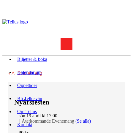
Biljetter & boka
Kalendarium
« All Evenemang
Öppettider
Bli Tellusvän
Nyårsfesten
Om Tellus
sön 19 april kl.17:00
|
Återkommande Evenemang
(Se alla)
Kontakt
90 kr