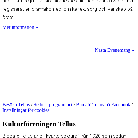
något att dölja. Danska skådespelarikonen Paprika Steen har
regisserat en dramakomedi om kärlek, sorg och vänskap på
årets…
Mer information »
Nästa Evenemang
»
Besöka Tellus
/
Se hela programmet
/
Biocafé Tellus på Facebook
/
Inställningar för cookies
Kulturföreningen Tellus
Biocafé Tellus är en kvartersbiograf från 1920 som sedan