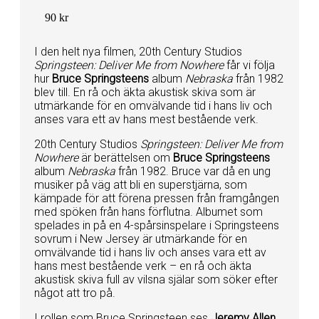
90 kr
I den helt nya filmen, 20th Century Studios
Springsteen: Deliver Me from Nowhere
får vi följa
hur
Bruce Springsteens
album
Nebraska
från 1982
blev till. En rå och äkta akustisk skiva som är
utmärkande för en omvälvande tid i hans liv och
anses vara ett av hans mest bestående verk.
20th Century Studios
Springsteen: Deliver Me from
Nowhere
är berättelsen om
Bruce Springsteens
album
Nebraska
från 1982. Bruce var då en ung
musiker på väg att bli en superstjärna, som
kämpade för att förena pressen från framgången
med spöken från hans förflutna. Albumet som
spelades in på en 4-spårsinspelare i Springsteens
sovrum i New Jersey är utmärkande för en
omvälvande tid i hans liv och anses vara ett av
hans mest bestående verk – en rå och äkta
akustisk skiva full av vilsna själar som söker efter
något att tro på.
I rollen som Bruce Springsteen ses
Jeremy Allen