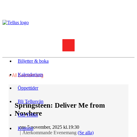
Biljetter & boka
Kalendarium
« All Evenemang
Öppettider
Bli Tellusvän
Springsteen: Deliver Me from
Nowhere
Om Tellus
ons 5 november, 2025 kl.19:30
Kontakt
|
Återkommande Evenemang
(Se alla)