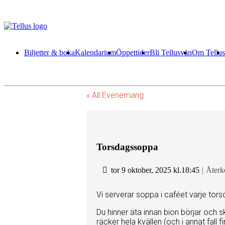
Biljetter & boka
Kalendarium
Öppettider
Bli Tellusvän
Om Tellus
« All Evenemang
Torsdagssoppa
tor 9 oktober, 2025 kl.18:45
|
Åter
Vi serverar soppa i caféet varje tors
Du hinner äta innan bion börjar och 
räcker hela kvällen (och i annat fall 