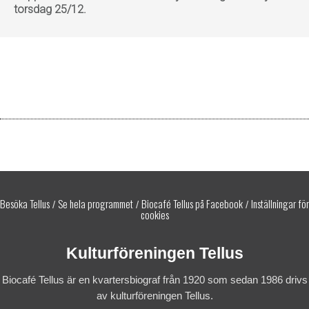
torsdag 25/12.
Besöka Tellus
Se hela programmet
Biocafé Tellus på Facebook
Inställningar för
/
/
/
cookies
Kulturföreningen Tellus
Biocafé Tellus är en kvartersbiograf från 1920 som sedan 1986 drivs
av kulturföreningen Tellus.