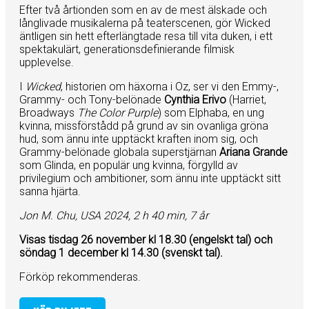
Efter två årtionden som en av de mest älskade och
långlivade musikalerna på teaterscenen, gör Wicked
äntligen sin hett efterlängtade resa till vita duken, i ett
spektakulärt, generationsdefinierande filmisk
upplevelse.
I
Wicked
, historien om häxorna i Oz, ser vi den Emmy-,
Grammy- och Tony-belönade
Cynthia Erivo
(Harriet,
Broadways
The Color Purple
) som Elphaba, en ung
kvinna, missförstådd på grund av sin ovanliga gröna
hud, som ännu inte upptäckt kraften inom sig, och
Grammy-belönade globala superstjärnan
Ariana Grande
som Glinda, en populär ung kvinna, förgylld av
privilegium och ambitioner, som ännu inte upptäckt sitt
sanna hjärta.
Jon M. Chu, USA 2024, 2 h 40 min, 7 år
Visas tisdag 26 november kl 18.30 (engelskt tal) och
söndag 1 december kl 14.30 (svenskt tal).
Förköp rekommenderas.