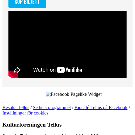
KÖP BILJETT
Besöka Tellus
/
Se hela programmet
/
Biocafé Tellus på Facebook
/
Inställningar för cookies
Kulturföreningen Tellus