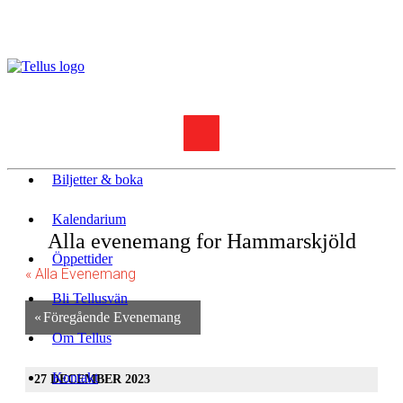
Biljetter & boka
Kalendarium
Alla evenemang for Hammarskjöld
Öppettider
« Alla Evenemang
Bli Tellusvän
«
Föregående Evenemang
Om Tellus
Kontakt
27 DECEMBER 2023