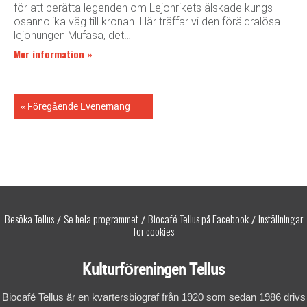
för att berätta legenden om Lejonrikets älskade kungs
osannolika väg till kronan. Här träffar vi den föräldralösa
lejonungen Mufasa, det…
Mer information »
«
Föregående Evenemang
Besöka Tellus
Se hela programmet
Biocafé Tellus på Facebook
Inställningar
/
/
/
för cookies
Kulturföreningen Tellus
Biocafé Tellus är en kvartersbiograf från 1920 som sedan 1986 drivs