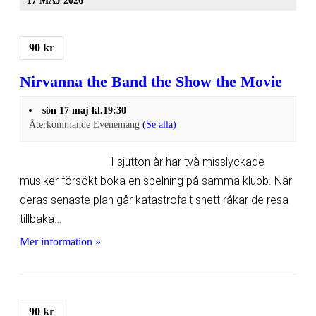
17 MAJ 2026
90 kr
Nirvanna the Band the Show the Movie
sön 17 maj kl.19:30
Återkommande Evenemang
(Se alla)
I sjutton år har två misslyckade
musiker försökt boka en spelning på samma klubb. När
deras senaste plan går katastrofalt snett råkar de resa
tillbaka…
Mer information »
90 kr