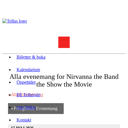
Biljetter & boka
Kalendarium
Alla evenemang for Nirvanna the Band
Öppettider
the Show the Movie
« Alla Evenemang
Bli Tellusvän
Om Tellus
«
Föregående Evenemang
Kontakt