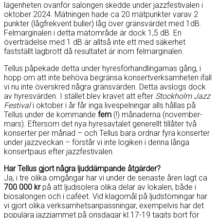
lägenheten ovanför salongen skedde under jazzfestivalen i
oktober 2024. Mätningen hade ca 20 mätpunkter varav 2
punkter (lågfrekvent buller) låg över gränsvärdet med 1dB.
Felmarginalen i detta mätområde är dock 1,5 dB. En
överträdelse med 1 dB är alltså inte ett med säkerhet
fastställt lagbrott då resultatet är inom felmarginalen.
Tellus påpekade detta under hyresförhandlingarnas gång, i
hopp om att inte behöva begränsa konsertverksamheten ifall
vi nu inte överskred några gränsvärden. Detta avslogs dock
av hyresvärden. I stället blev kravet att efter
Stockholm Jazz
Festival
i oktober i år får inga livespelningar alls hållas på
Tellus under de kommande
fem
(!) månaderna (november-
mars). Eftersom det nya hyresavtalet generellt tillåter två
konserter per månad – och Tellus bara ordnar fyra konserter
under jazzveckan – förstår vi inte logiken i denna långa
konsertpaus efter jazzfestivalen.
Har Tellus gjort några ljuddämpande åtgärder?
Ja, i tre olika omgångar har vi under de senaste åren lagt ca
700 000 kr
på att ljudisolera olika delar av lokalen, både i
biosalongen och i caféet. Vid klagomål på ljudstörningar har
vi gjort olika verksamhetsanpassningar, exempelvis har det
populära jazzjammet på onsdagar kl.17-19 tagits bort för