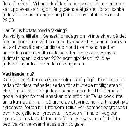
flera år sedan. Vi har också tagits bort vissa instrument som
kan upplevas samt gjort långtgående åtgärder för att sänka
ljudnivån. Tellus arrangemang har alltid avslutats senast kl.
22.00.
Har Tellus hotats med vräkning?
Ja, vid fyra tillfällen. Senast i onsdags om vi inte skrev på det
förslag som nu är vårt gällande hyresavtal. Ett annat kom via
ett av hyresvärdens juridiska ombud i samband med en
anmodan om att vidta rättelse efter den ovan beskrivna
ljudmätningen i oktober 2024 som gjordes till följd av
ljudstörningar från boenden i fastigheten.
Vad händer nu?
Dialog med Kulturlots (Stockholm stad) pågår. Kontakt togs
redan för flera månader sedan för att utreda möjligheten till
ekonomiskt stöd för ljuddämpande åtgärder. Utsikterna är
goda. Någon formell ansökan om stöd har Tellus dock inte
ännu kunnat lämna in på grund av att vi inte har haft något nytt
hyresavtal förrän nu. Eftersom Tellus verksamhet begränsas i
och med gällande hyresavtal, hoppas vi finna en väg där
hyresvärdens krav lättas upp för att vi ska kunna fortsätta
bedriva vår verksamhet så som tidigare.