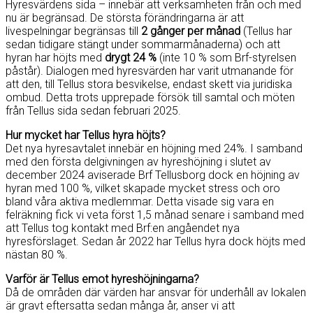
Hyresvärdens sida – innebär att verksamheten från och med
nu är begränsad. De största förändringarna är att
livespelningar begränsas till
2 gånger per månad
(Tellus har
sedan tidigare stängt under sommarmånaderna) och att
hyran har höjts med
drygt 24 %
(inte 10 % som Brf-styrelsen
påstår). Dialogen med hyresvärden har varit utmanande för
att den, till Tellus stora besvikelse, endast skett via juridiska
ombud. Detta trots upprepade försök till samtal och möten
från Tellus sida sedan februari 2025.
Hur mycket har Tellus hyra höjts?
Det nya hyresavtalet innebär en höjning med 24%. I samband
med den första delgivningen av hyreshöjning i slutet av
december 2024 aviserade Brf Tellusborg dock en höjning av
hyran med 100 %, vilket skapade mycket stress och oro
bland våra aktiva medlemmar. Detta visade sig vara en
felräkning fick vi veta först 1,5 månad senare i samband med
att Tellus tog kontakt med Brf:en angåendet nya
hyresförslaget. Sedan år 2022 har Tellus hyra dock höjts med
nästan 80 %.
Varför är Tellus emot hyreshöjningarna?
Då de områden där värden har ansvar för underhåll av lokalen
är gravt eftersatta sedan många år, anser vi att