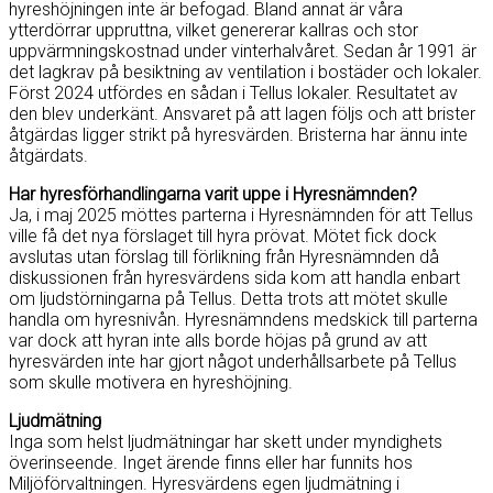
hyreshöjningen inte är befogad. Bland annat är våra
ytterdörrar uppruttna, vilket genererar kallras och stor
uppvärmningskostnad under vinterhalvåret. Sedan år 1991 är
det lagkrav på besiktning av ventilation i bostäder och lokaler.
Först 2024 utfördes en sådan i Tellus lokaler. Resultatet av
den blev underkänt. Ansvaret på att lagen följs och att brister
åtgärdas ligger strikt på hyresvärden. Bristerna har ännu inte
åtgärdats.
Har hyresförhandlingarna varit uppe i Hyresnämnden?
Ja, i maj 2025 möttes parterna i Hyresnämnden för att Tellus
ville få det nya förslaget till hyra prövat. Mötet fick dock
avslutas utan förslag till förlikning från Hyresnämnden då
diskussionen från hyresvärdens sida kom att handla enbart
om ljudstörningarna på Tellus. Detta trots att mötet skulle
handla om hyresnivån. Hyresnämndens medskick till parterna
var dock att hyran inte alls borde höjas på grund av att
hyresvärden inte har gjort något underhållsarbete på Tellus
som skulle motivera en hyreshöjning.
Ljudmätning
Inga som helst ljudmätningar har skett under myndighets
överinseende. Inget ärende finns eller har funnits hos
Miljöförvaltningen. Hyresvärdens egen ljudmätning i