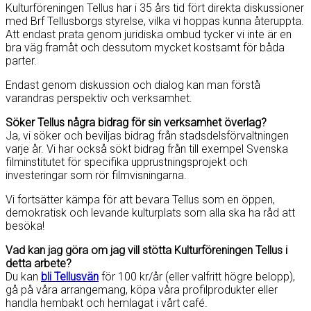
Kulturföreningen Tellus har i 35 års tid fört direkta diskussioner
med Brf Tellusborgs styrelse, vilka vi hoppas kunna återuppta.
Att endast prata genom juridiska ombud tycker vi inte är en
bra väg framåt och dessutom mycket kostsamt för båda
parter.
Endast genom diskussion och dialog kan man förstå
varandras perspektiv och verksamhet.
Söker Tellus några bidrag för sin verksamhet överlag?
Ja, vi söker och beviljas bidrag från stadsdelsförvaltningen
varje år. Vi har också sökt bidrag från till exempel Svenska
filminstitutet för specifika upprustningsprojekt och
investeringar som rör filmvisningarna.
Vi fortsätter kämpa för att bevara Tellus som en öppen,
demokratisk och levande kulturplats som alla ska ha råd att
besöka!
Vad kan jag göra om jag vill stötta Kulturföreningen Tellus i
detta arbete?
Du kan
bli Tellusvän
för 100 kr/år (eller valfritt högre belopp),
gå på våra arrangemang, köpa våra profilprodukter eller
handla hembakt och hemlagat i vårt café.