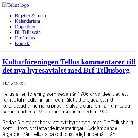
Biljetter & boka
Kalendarium
Öppettider
Bli Tellusvän
Om Tellus
Kontakt
Kulturföreningen Tellus kommentarer till
det nya hyresavtalet med Brf Tellusborg
10/12/2025 |
Tellus är en förening som sedan år 1986 drivs ideellt av ett
femtiotal medlemmar med målet att erbjuda ett rikt
kulturutbud till humana priser. Själva biografen har funnits på
samma adress i Midsommarkransen sedan 1920.
Sedan 9 oktober har vi ett nytt hyresavtal med Brf Tellusborg
som – trots omfattande investeringar i ljuddämpande
åtgärder från Tellus sida och bristfälligt underhåll från